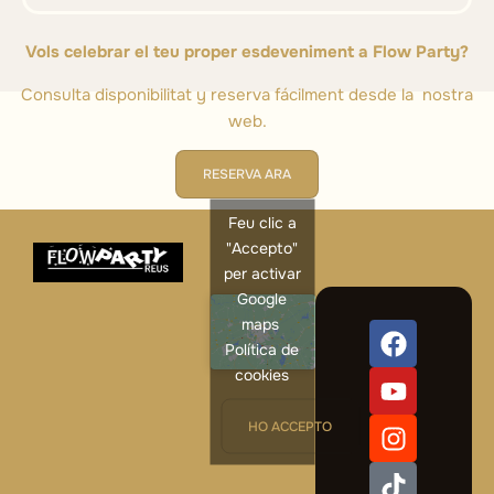
Vols celebrar el teu proper esdeveniment a Flow Party?
Consulta disponibilitat y reserva fácilment desde la nostra
web.
RESERVA ARA
Feu clic a
"Accepto"
per activar
Google
maps
Política de
cookies
HO ACCEPTO