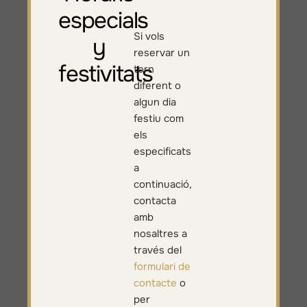
especials
Si vols
y
reservar un
festivitats
torn
diferent o
algun dia
festiu com
els
especificats
a
continuació,
contacta
amb
nosaltres a
través del
formulari de
contacte
o
per