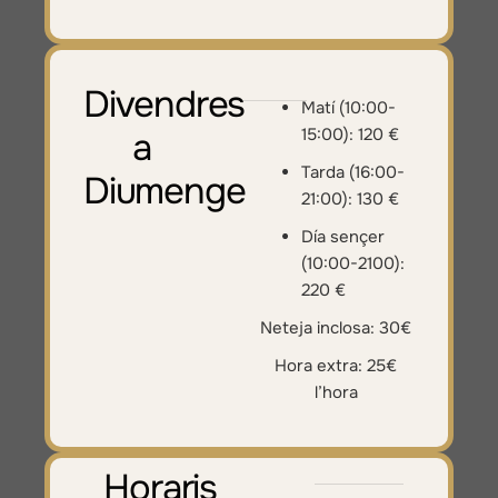
Divendres
Matí (10:00-
15:00): 120 €
a
Tarda (16:00-
Diumenge
21:00): 130 €
Día sençer
(10:00-2100):
220 €
Neteja inclosa: 30€
Hora extra: 25€
l’hora
Horaris